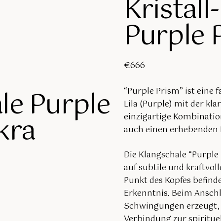
Kristall
Purple 
€
666
ale Purple
“Purple Prism” ist eine f
Lila (Purple) mit der kl
kra
einzigartige Kombinatio
auch einen erhebenden K
Die Klangschale “Purple
auf subtile und kraftvol
Punkt des Kopfes befind
Erkenntnis. Beim Ansch
Schwingungen erzeugt, d
Verbindung zur spirituel