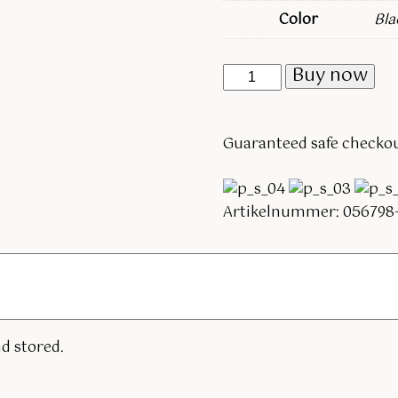
Color
Bla
Buy now
Guaranteed safe checko
Artikelnummer:
056798-
d stored.